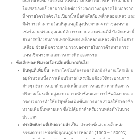
ผนึกในเฟสของแข็งที่ดี ในระหว่างกระบวนการเท การเผาผนึก
ในเฟสของแข็งสามารถปิดช่องว่างระหว่างอนุภาคได้ นอกจาก
นี้ ทรายโครไมต์จะไม่เปียกน้ำเมื่อสัมผัสกับเหล็กหลอมเหลว และ
มีค่าการนำความร้อนที่อุณหภูมิสูงประมาณ 4 เท่าของทราย
เซอร์คอน พร้อมคุณสมบัติการระบายความร้อนที่ดี ปัจจัยเหล่านี้
สามารถป้องกันการแทรกซึมของเหล็กหลอมเหลวเข้าไปในสาร
เคลือบ ช่วยเพิ่มความสามารถของทรายในการต้านทานการ
แทรกซึมทางกลและการเกาะติดของทราย
ข้อเสียของปริมาณโครเมียมที่มากเกินไป
ต้นทุนที่เพิ่มขึ้น
: ทรายโครไมต์ธรรมชาติมักมีปริมาณโครเมียม
อยู่จำนวนหนึ่ง การเพิ่มปริมาณโครเมียมต้องใช้กระบวนการ
ต่างๆ เช่น การแยกด้วยแม่เหล็กและการลอยตัว หากต้องการ
ปริมาณโครเมียมสูงมาก ความซับซ้อนและการใช้พลังงานของ
กระบวนการทำให้บริสุทธิ์จะเพิ่มขึ้นอย่างมาก ส่งผลให้ราคาซื้อ
ทรายเพิ่มขึ้นหลายเท่า ซึ่งไม่คุ้มค่าสำหรับงานหล่อทั่วไปบาง
ประเภท
ประสิทธิภาพที่เกินความจำเป็น
: สำหรับชิ้นส่วนเหล็กหล่อ
ธรรมดาบางชนิดที่มีอุณหภูมิการหล่อต่ำ (1300 – 1500°C)