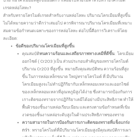
ปริมาณโครเมียมที่สูงขึ้นนั้นดีกว่าเสมอไปหรือไม่สำหรับทรายโครไมต์
เกรดหล่อโลหะ?
สำหรับทรายโครไมต์เกรดสำหรับงานหล่อโลหะ ปริมาณโครเมียมที่สูงขึ้น
ไม่ได้หมายความว่าดีกว่าเสมอไป ควรพิจารณาปริมาณโครเมียมที่เหมาะ
สมตามข้อกำหนดเฉพาะของการหล่อโลหะ ต่อไปนี้คือการวิเคราะห์โดย
ละเอียด:
ข้อดีของปริมาณโครเมียมที่สูงขึ้น
คุณสมบัติ
ทนความร้อนและเสถียรภาพทางเคมีที่ดีขึ้น
: โครเมียม
ออกไซด์ (
Cr2O3
)
เป็น
ส่วนประกอบสำคัญของทรายโครไมต์
ปริมาณ Cr2O3 ที่สูงขึ้น
หมาย
ถึง
คุณสมบัติ
ทน
ความร้อนที่สูง
ขึ้น ในการหล่อเหล็กขนาด
ใหญ่
ทราย
โครไมต์
ที่
มีปริมาณ
โครเมียมสูงจะไม่ทำปฏิกิริยากับเหล็กหลอมเหลวและออกไซด์
ของเหล็กหลอมเหลวที่อุณหภูมิสูงได้ง่าย ซึ่งสามารถป้องกันการ
เกาะติดของทรายจากปฏิกิริยาเคมีได้อย่างมีประสิทธิภาพ ทำให้
พื้นผิวของชิ้นงานหล่อเรียบเนียน และตรงตามข้อกำหนดที่เข้ม
งวดของชิ้นงานหล่อระดับสูงในด้านประสิทธิภาพของทราย
ความสามารถในการป้องกันการเกาะติดของทรายที่แข็งแกร่ง
กว่า
: ทรายโครไมต์ที่มีปริมาณโครเมียมสูงมีคุณสมบัติการเผา