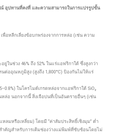
รณ์ อุปทานที่คงที่ และความสามารถในการแปรรูปขั้น
พื่อหลีกเลี่ยงข้อบกพร่องจากการหล่อ (เช่น ความ
ยู่ในช่วง 46% ถึง 52% ในแร่แอฟริกาใต้ ซึ่งสูงกว่า
ต่ออุณหภูมิสูง (สูงถึง 1,800°C) ป้องกันไม่ให้แร่
 0.5–0.8%) ในโครไมต์เกรดหล่อจากแอฟริกาใต้ SiO₂
อ นอกจากนี้ สิ่งเจือปนที่เป็นอันตรายอื่นๆ (เช่น
มหรือเหลี่ยม) โดยมี “ค่าสัมประสิทธิ์เชิงมุม” ต่ำ
งสำคัญสำหรับการเติมช่องว่างแม่พิมพ์ที่ซับซ้อนโดยไม่