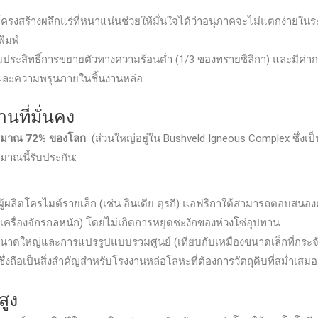
โครงสร้างผลึกแร่ที่หนาแน่นช่วยให้มั่นใจได้ว่าอนุภาคจะไม่แตกง่ายใน
ิมพ์
สัมประสิทธิ์การขยายตัวทางความร้อนต่ำ (1/3 ของทรายซิลิกา) และมีค่
และความพรุนภายในชิ้นงานหล่อ
นที่มั่นคง
ประมาณ 72% ของโลก
(ส่วนใหญ่อยู่ใน Bushveld Igneous Complex ซึ่งเป็
มาณนี้รับประกัน:
ผู้ผลิตโครไมต์รายเล็ก (เช่น อินเดีย ตุรกี) แอฟริกาใต้สามารถตอบสน
อเครื่องจักรกลหนัก) โดยไม่เกิดการหยุดชะงักของห่วงโซ่อุปทาน
นาดใหญ่และการแปรรูปแบบรวมศูนย์ (เทียบกับเหมืองขนาดเล็กที่กระ
ถือเป็นสิ่งสำคัญสำหรับโรงงานหล่อโลหะที่ต้องการวัตถุดิบที่สม่ำเสม
สูง