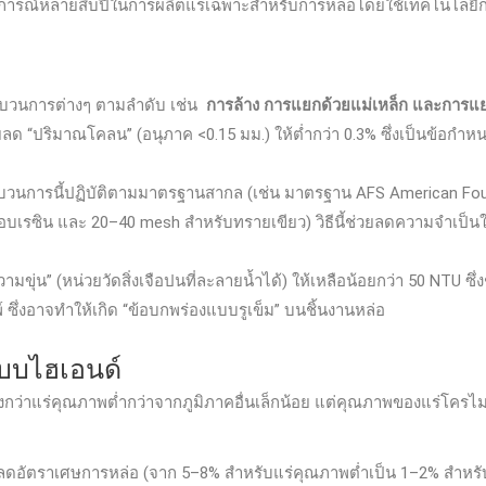
ณ์หลายสิบปีในการผลิตแร่เฉพาะสำหรับการหล่อโดยใช้เทคโนโลยีการแป
ะบวนการต่างๆ ตามลำดับ เช่น
การล้าง การแยกด้วยแม่เหล็ก และการแย
ช่วยลด “ปริมาณโคลน” (อนุภาค <0.15 มม.) ให้ต่ำกว่า 0.3% ซึ่งเป็นข้อ
บวนการนี้ปฏิบัติตามมาตรฐานสากล (เช่น มาตรฐาน AFS American Found
บเรซิน และ 20–40 mesh สำหรับทรายเขียว) วิธีนี้ช่วยลดความจำเป็นใ
มขุ่น” (หน่วยวัดสิ่งเจือปนที่ละลายน้ำได้) ให้เหลือน้อยกว่า 50 NTU ซึ่
 ซึ่งอาจทำให้เกิด “ข้อบกพร่องแบบรูเข็ม” บนชิ้นงานหล่อ
แบบไฮเอนด์
สูงกว่าแร่คุณภาพต่ำกว่าจากภูมิภาคอื่นเล็กน้อย แต่คุณภาพของแร่โครไ
่วยลดอัตราเศษการหล่อ (จาก 5–8% สำหรับแร่คุณภาพต่ำเป็น 1–2% สำหร