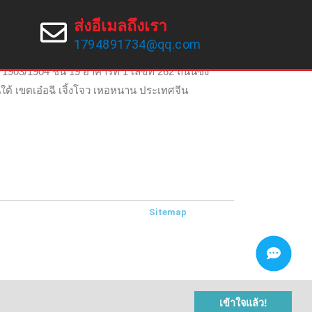
นหาเรา
ส่งอีเมลถึงเรา
1794891734@qq.com
ี่อยู่
 1903/1904 ชั้น 19 อาคารที่ 1 เลขที่ 262 ถนนซง
ใต้ เขตเอ๋อฉี เจิ้งโจว เหอหนาน ประเทศจีน
Sitemap
เข้าใจแล้ว!