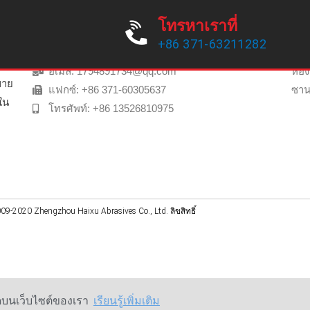
ติดต่อเรา
ค้
โทรหาเราที่
+86 371-63211282
โทร: +86 371-63211282
ท
42
อีเมล์: 1794891734@qq.com
ห้อง
ขาย
แฟกซ์: +86 371-60305637
ซาน
ใน
โทรศัพท์: +86 13526810975
09-2020 Zhengzhou Haixu Abrasives Co., Ltd. ลิขสิทธิ์
่สุดบนเว็บไซต์ของเรา
เรียนรู้เพิ่มเติม