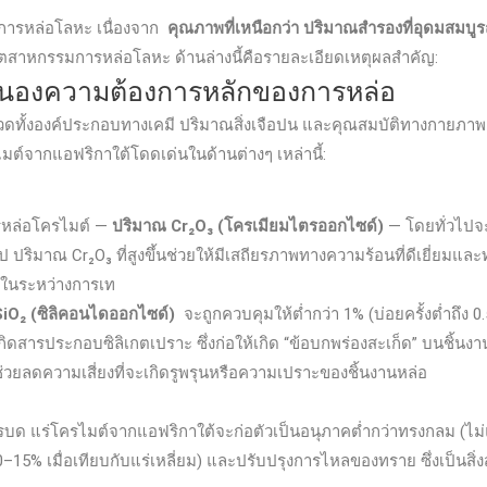
นการหล่อโลหะ เนื่องจาก
คุณภาพที่เหนือกว่า ปริมาณสำรองที่อุดมสมบู
อุตสาหกรรมการหล่อโลหะ ด้านล่างนี้คือรายละเอียดเหตุผลสำคัญ:
อบสนองความต้องการหลักของการหล่อ
วดทั้งองค์ประกอบทางเคมี ปริมาณสิ่งเจือปน และคุณสมบัติทางกายภาพ เ
ต์จากแอฟริกาใต้โดดเด่นในด้านต่างๆ เหล่านี้:
ารหล่อโครไมต์ —
ปริมาณ Cr₂O₃ (โครเมียมไตรออกไซด์)
— โดยทั่วไปจะอ
 ปริมาณ Cr₂O₃ ที่สูงขึ้นช่วยให้มีเสถียรภาพทางความร้อนที่ดีเยี่ยมและทน
วในระหว่างการเท
SiO₂ (ซิลิคอนไดออกไซด์)
จะถูกควบคุมให้ต่ำกว่า 1% (บ่อยครั้งต่ำถึง
ารประกอบซิลิเกตเปราะ ซึ่งก่อให้เกิด “ข้อบกพร่องสะเก็ด” บนชิ้นงานหล่
งช่วยลดความเสี่ยงที่จะเกิดรูพรุนหรือความเปราะของชิ้นงานหล่อ
บด แร่โครไมต์จากแอฟริกาใต้จะก่อตัวเป็นอนุภาคต่ำกว่าทรงกลม (ไม่แหล
0–15% เมื่อเทียบกับแร่เหลี่ยม) และปรับปรุงการไหลของทราย ซึ่งเป็นสิ่