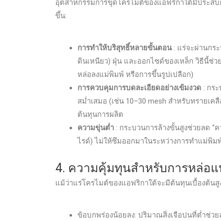
อุตสาหกรรมการขุดโครไมต์ของแอฟริกาใต้มีประสบการ
ขึ้น:
การทำให้บริสุทธิ์หลายขั้นตอน
: แร่จะผ่านกร
ดินเหนียว) ฝุ่น และออกไซด์ของเหล็ก วิธีนี้
หล่อลงแม่พิมพ์ หรือการขึ้นรูปเปลือก)
การควบคุมการบดละเอียดอย่างเข้มงวด
: กระ
สม่ำเสมอ (เช่น 10–30 mesh สำหรับทรายเคลือ
ต้นทุนการผลิต
ความขุ่นต่ำ
: กระบวนการล้างขั้นสูงช่วยลด “ควา
ไรด์) ไม่ให้ซึมออกมาในระหว่างการทำแม่พิมพ์
4. ความคุ้มทุนสำหรับการหล่อ
แม้ว่าแร่โครไมต์ของแอฟริกาใต้จะมีต้นทุนเบื้องต้น
ข้อบกพร่องน้อยลง: ปริมาณสิ่งเจือปนที่ต่ำช