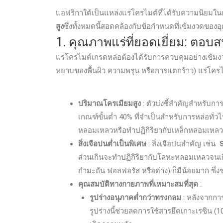
แอฟริกาใต้เป็นแหล่งแร่โครไมต์ที่ได้รับความนิยมใ
สูง
ซึ่งทั้งหมดนี้สอดคล้องกับข้อกำหนดที่เข้มงวดของ
1. คุณภาพแร่ที่ยอดเยี่ยม: ต
แร่โครไมต์เกรดหล่อต้องได้รับการควบคุมอย่างเข้มง
หยาบของพื้นผิว ความพรุน หรือการแตกร้าว) แร่โครไม
ปริมาณโครเมียมสูง
: ตัวบ่งชี้สำคัญสำหรับก
เกณฑ์ขั้นต่ำ 40% ที่จำเป็นสำหรับการหล่อทั่วไป
หลอมเหลวหรือทำปฏิกิริยากับเหล็กหลอมเหล
สิ่งเจือปนต่ำเป็นพิเศษ
: สิ่งเจือปนสำคัญ เช่น
ส่วนเกินจะทำปฏิกิริยากับโลหะหลอมเหลวจนเกิดส
กำมะถัน ฟอสฟอรัส หรือด่าง) ก็มีน้อยมาก ซึ่
คุณสมบัติทางกายภาพที่เหมาะสมที่สุด
:
รูปร่างอนุภาคต่ำกว่าทรงกลม
: หลังจากการ
รูปร่างนี้ช่วยลดการใช้สารยึดเกาะเรซิน (1