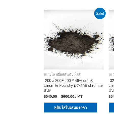
Sale!
ทรายโครเมี่ยมสําหรับเม็ดสี
ทรา
-200 # 200F 200 # 46% cr2o3
-3
chromite Foundry ผงทราย chromite
ch
แป้ง
แป้
$
540.00
–
$
600.00
/ MT
$
5
หยิบใส่ใบเสนอราคา