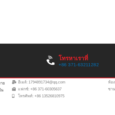
โทรหาเราที่
ติดต่อเรา
ค้
+86 371-63211282
โทร: +86 371-63211282
ท
42
อีเมล์: 1794891734@qq.com
ห้อง
ขาย
แฟกซ์: +86 371-60305637
ซาน
ใน
โทรศัพท์: +86 13526810975