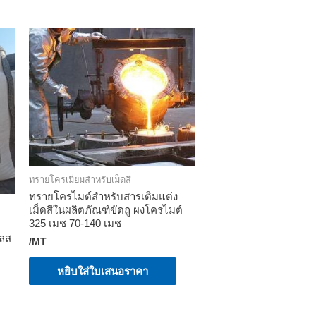
ทรายโครเมี่ยมสําหรับเม็ดสี
ทรายโครไมต์สำหรับสารเติมแต่ง
เม็ดสีในผลิตภัณฑ์ขัดถู ผงโครไมต์
325 เมช 70-140 เมช
เลส
/MT
หยิบใส่ใบเสนอราคา