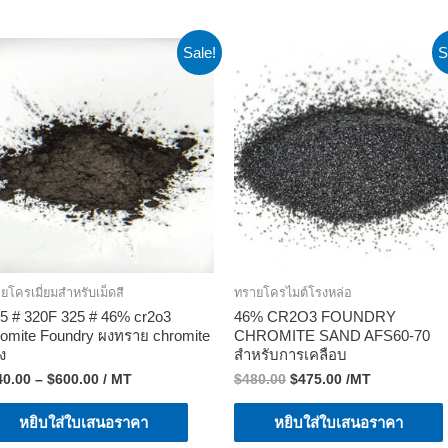
Sale!
S
ยโครเมี่ยมสําหรับเม็ดสี
ทรายโครไมต์โรงหล่อ
25 # 320F 325 # 46% cr2o3
46% CR2O3 FOUNDRY
romite Foundry ผงทราย chromite
CHROMITE SAND AFS60-70
ง
สำหรับการเคลือบ
40.00
–
$
600.00
/ MT
$
480.00
$
475.00
/MT
หยิบใส่ใบเสนอราคา
หยิบใส่ใบเสนอราคา